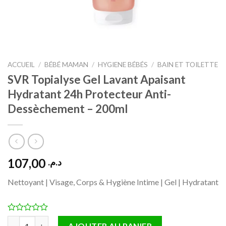
ACCUEIL
/
BÉBÉ MAMAN
/
HYGIENE BÉBÉS
/
BAIN ET TOILETTE
SVR Topialyse Gel Lavant Apaisant
Hydratant 24h Protecteur Anti-
Dessèchement – 200ml
107,00
د.م.
Nettoyant | Visage, Corps & Hygiène Intime | Gel | Hydratant
quantité de SVR Topialyse Gel Lavant Apaisant Hydratant 24h
AJOUTER AU PANIER