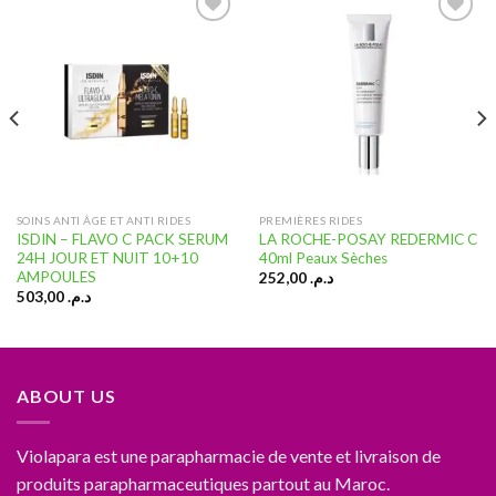
Ajouter
Ajouter
à la liste
à la liste
d’envies
d’envies
SOINS ANTI ÂGE ET ANTI RIDES
PREMIÈRES RIDES
ISDIN – FLAVO C PACK SERUM
LA ROCHE-POSAY REDERMIC C
24H JOUR ET NUIT 10+10
40ml Peaux Sèches
AMPOULES
252,00
د.م.
503,00
د.م.
ABOUT US
Violapara est une parapharmacie de vente et livraison de
produits parapharmaceutiques partout au Maroc.