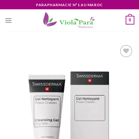
Skip
PARAPHARMACIE N°1 AU MAROC
to
content
0
Ajouter
à la liste
d’envies