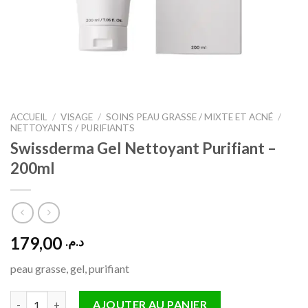
ACCUEIL
/
VISAGE
/
SOINS PEAU GRASSE / MIXTE ET ACNÉ
/
NETTOYANTS / PURIFIANTS
Swissderma Gel Nettoyant Purifiant –
200ml
179,00
د.م.
peau grasse, gel, purifiant
quantité de Swissderma Gel Nettoyant Purifiant – 200ml
AJOUTER AU PANIER