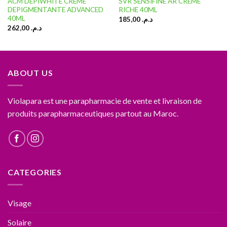
ACM DEPIWHITE CRÈME
SVR SENSIFINE AR CRÈME
DEPIGMENTANTE ADVANCED
RICHE 40ML
40ML
185,00
د.م.
262,00
د.م.
ABOUT US
Violapara est une parapharmacie de vente et livraison de
produits parapharmaceutiques partout au Maroc.
CATEGORIES
Visage
Solaire