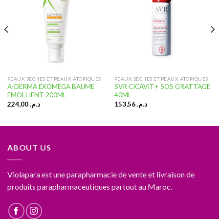
Ajouter
Ajouter
à la liste
à la liste
d’envies
d’envies
PEAUX SÈCHES ET PEAUX ATOPIQUES
PEAUX SÈCHES ET PEAUX ATOPIQUES
A-DERMA EXOMEGA BAUME
SVR CICAVIT+ SOS GRATTAGE
EMOLLIENT 200ML
40ML
224,00
د.م.
153,56
د.م.
ABOUT US
Violapara est une parapharmacie de vente et livraison de
produits parapharmaceutiques partout au Maroc.