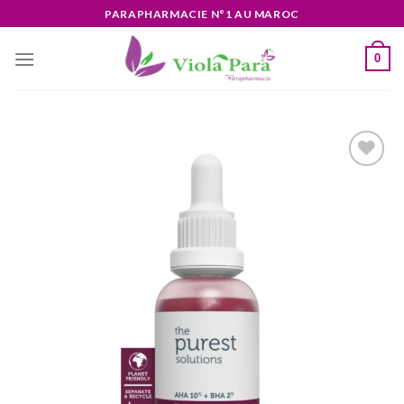
Skip
PARAPHARMACIE N°1 AU MAROC
to
content
0
Ajouter
à la liste
d’envies