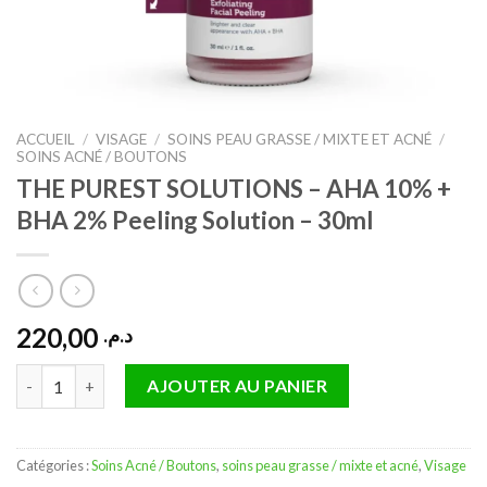
ACCUEIL
/
VISAGE
/
SOINS PEAU GRASSE / MIXTE ET ACNÉ
/
SOINS ACNÉ / BOUTONS
THE PUREST SOLUTIONS – AHA 10% +
BHA 2% Peeling Solution – 30ml
220,00
د.م.
quantité de THE PUREST SOLUTIONS - AHA 10% + BHA 2% Peelin
AJOUTER AU PANIER
Catégories :
Soins Acné / Boutons
,
soins peau grasse / mixte et acné
,
Visage