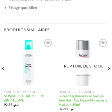
Usage quotidien
PRODUITS SIMILAIRES
Ajouter
Ajouter
à la liste
à la liste
RUPTURE DE STOCK
d’envies
d’envies
MATIFIANTS / HYDRATANTS
MATIFIANTS / HYDRATANTS
NOVEXPERT BRUME TRIO-
Eucerin Hyaluron-Filler Soin de
ZINC 150 ML
Jour Anti-Âge Peaux Normales à
Mixtes – 50ml
92,55
د.م.
329,00
د.م.