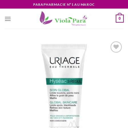
Skip
PARAPHARMACIE N°1 AU MAROC
to
content
0
Ajouter
à la liste
d’envies