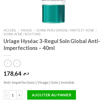
ACCUEIL
/
VISAGE
/
SOINS PEAU GRASSE / MIXTE ET ACNÉ
/
SOINS ACNÉ / BOUTONS
Uriage Hyséac 3-Regul Soin Global Anti-
Imperfections – 40ml
178,64
د.م.
Anti-Imperfections | Visage | Soin | Invisible
quantité de Uriage Hyséac 3-Regul Soin Global Anti-Imperfecti
AJOUTER AU PANIER