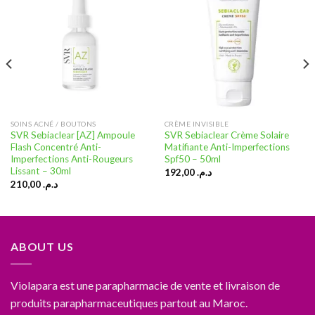
Ajouter
Ajouter
à la liste
à la liste
d’envies
d’envies
SOINS ACNÉ / BOUTONS
CRÈME INVISIBLE
SVR Sebiaclear [AZ] Ampoule
SVR Sebiaclear Crème Solaire
Flash Concentré Anti-
Matifiante Anti-Imperfections
Imperfections Anti-Rougeurs
Spf50 – 50ml
Lissant – 30ml
192,00
د.م.
210,00
د.م.
ABOUT US
Violapara est une parapharmacie de vente et livraison de
produits parapharmaceutiques partout au Maroc.