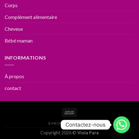
Corps
Complément alimentaire
Cheveux
Bébé maman
INFORMATIONS
À propos
contact
À PROPOS
CONTACT
Contactez-nous
Copyright 2026 ©
Viola Para