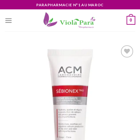
Skip
PARAPHARMACIE N°1 AU MAROC
to
content
0
Ajouter
à la liste
d’envies