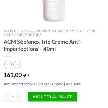
ACCUEIL
/
VISAGE
/
SOINS PEAU GRASSE / MIXTE ET ACNÉ
/
SOINS ACNÉ / BOUTONS
ACM Sébionex Trio Crème Anti-
Imperfections – 40ml
161,00
د.م.
Anti-Imperfections | Visage | Crème | Apaisant
quantité de ACM Sébionex Trio Crème Anti-Imperfections – 40m
AJOUTER AU PANIER