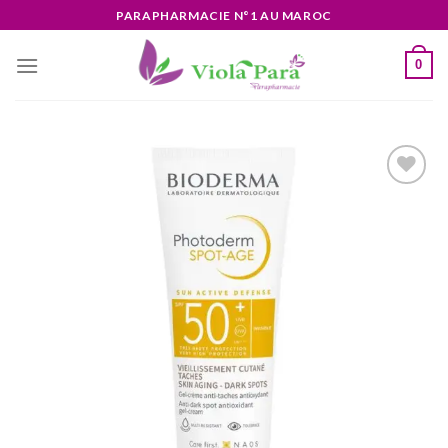
Skip
PARAPHARMACIE N°1 AU MAROC
to
content
0
Ajouter
à la liste
d’envies