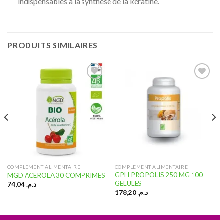
indispensables à la synthèse de la kératine.
PRODUITS SIMILAIRES
Ajouter
Ajouter
à la liste
à la liste
d’envies
d’envies
COMPLÉMENT ALIMENTAIRE
COMPLÉMENT ALIMENTAIRE
GPH PROPOLIS 250 MG 100
MGD ACEROLA 30 COMPRIMES
GELULES
74,04
د.م.
178,20
د.م.