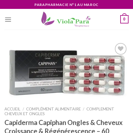
Skip
PARAPHARMACIE N°1 AU MAROC
to
content
0
Ajouter
à la liste
d’envies
ACCUEIL
/
COMPLÉMENT ALIMENTAIRE
/
COMPLEMENT
CHEVEUX ET ONGLES
Capiderma Capiphan Ongles & Cheveux
Croissance & Régénérescence – 60