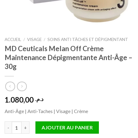
ACCUEIL
/
VISAGE
/
SOINS ANTI TÂCHES ET DÉPIGMENTANT
MD Ceuticals Melan Off Crème
Maintenance Dépigmentante Anti-Âge –
30g
1.080,00
د.م.
Anti-Âge | Anti-Taches | Visage | Crème
quantité de MD Ceuticals Melan Off Crème Maintenance Dépig
AJOUTER AU PANIER