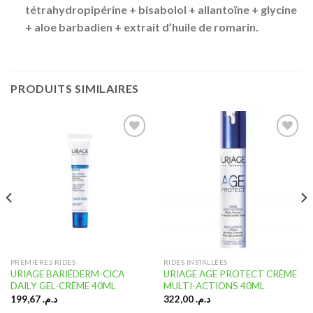
tétrahydropipérine + bisabolol + allantoïne + glycine
+ aloe barbadien + extrait d’huile de romarin.
PRODUITS SIMILAIRES
Ajouter
Ajouter
à la liste
à la liste
d’envies
d’envies
PREMIÈRES RIDES
RIDES INSTALLÉES
URIAGE BARIÉDERM-CICA
URIAGE AGE PROTECT CRÈME
DAILY GEL-CRÈME 40ML
MULTI-ACTIONS 40ML
199,67
د.م.
322,00
د.م.