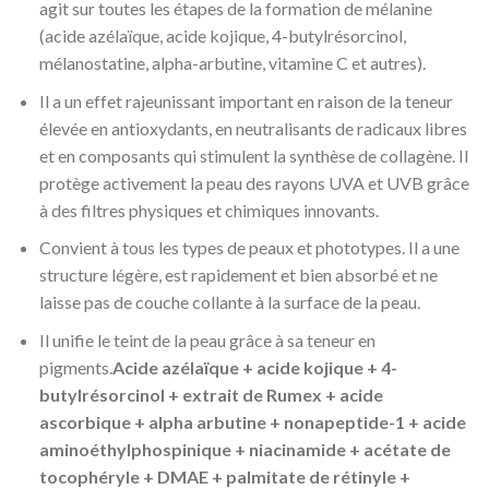
agit sur toutes les étapes de la formation de mélanine
(acide azélaïque, acide kojique, 4-butylrésorcinol,
mélanostatine, alpha-arbutine, vitamine C et autres).
Il a un effet rajeunissant important en raison de la teneur
élevée en antioxydants, en neutralisants de radicaux libres
et en composants qui stimulent la synthèse de collagène. Il
protège activement la peau des rayons UVA et UVB grâce
à des filtres physiques et chimiques innovants.
Convient à tous les types de peaux et phototypes. Il a une
structure légère, est rapidement et bien absorbé et ne
laisse pas de couche collante à la surface de la peau.
Il unifie le teint de la peau grâce à sa teneur en
pigments.
Acide azélaïque + acide kojique + 4-
butylrésorcinol + extrait de Rumex + acide
ascorbique + alpha arbutine + nonapeptide-1 + acide
aminoéthylphospinique + niacinamide + acétate de
tocophéryle + DMAE + palmitate de rétinyle +