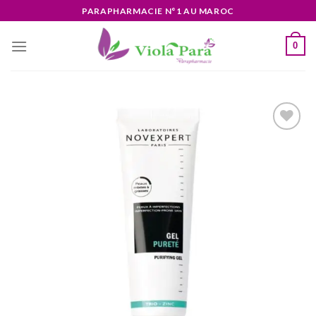
Skip
PARAPHARMACIE N°1 AU MAROC
to
content
0
Ajouter
à la liste
d’envies