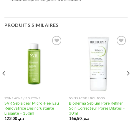
PRODUITS SIMILAIRES
Ajouter
Ajouter
à la liste
à la liste
d’envies
d’envies
SOINS ACNÉ / BOUTONS
SOINS ACNÉ / BOUTONS
SVR Sebialcear Micro-Peel Eau
Bioderma Sébium Pore Refiner
Rénovatrice Désincrustante
Soin Correcteur Pores Dilatés –
Lissante – 150ml
30ml
123,00
د.م.
166,50
د.م.