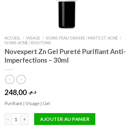
ACCUEIL
/
VISAGE
/
SOINS PEAU GRASSE / MIXTE ET ACNÉ
/
SOINS ACNÉ / BOUTONS
Novexpert Zn Gel Pureté Purifiant Anti-
Imperfections – 30ml
248,00
د.م.
Purifiant | Visage | Gel
quantité de Novexpert Zn Gel Pureté Purifiant Anti-Imperfecti
AJOUTER AU PANIER